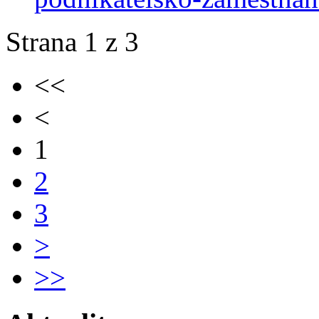
Strana 1 z 3
<<
<
1
2
3
>
>>