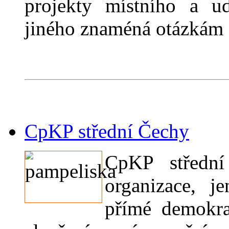
projekty místního a ud
jiného znaméná otázkám a
CpKP střední Čechy
CpKP střední
organizace, j
přímé demokra