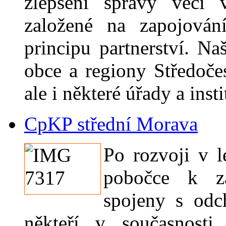
zlepšení správy věcí 
založené na zapojován
principu partnerství. Na
obce a regiony Středoče
ale i některé úřady a inst
CpKP střední Morava
Po rozvoji v 
pobočce k z
spojeny s odc
někteří v současnosti