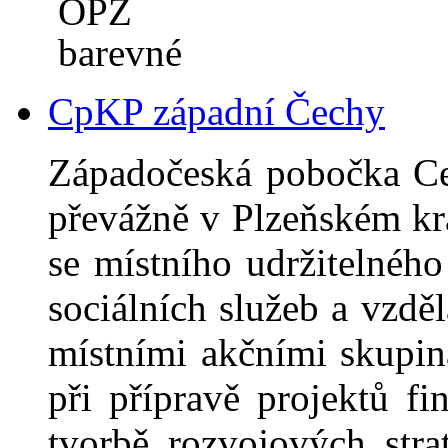
CpKP západní Čechy
Západočeská pobočka Ce
převážně v Plzeňském kra
se místního udržitelnéh
sociálních služeb a vzdě
místními akčními skupi
při přípravě projektů f
tvorbě rozvojových stra