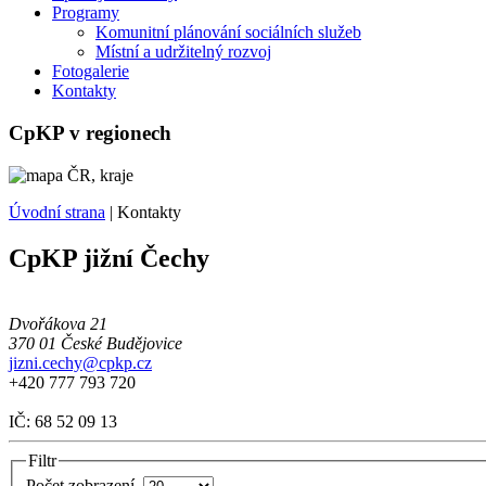
Programy
Komunitní plánování sociálních služeb
Místní a udržitelný rozvoj
Fotogalerie
Kontakty
CpKP v regionech
Úvodní strana
|
Kontakty
CpKP jižní Čechy
Dvořákova 21
370 01 České Budějovice
jizni.cechy@cpkp.cz
+420 777 793 720
IČ:
68 52 09 13
Filtr
Počet zobrazení