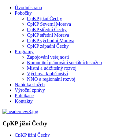
Úvodní strana
Pobočky
CpKP jižní Čechy
CpKP Severní Morava
CpKP střední Čechy
CpKP střední Morava
CpKP východní Morava
CpKP západní Čechy
Programy
Zapojování veřejnosti
Komunitní plánování sociálních služeb
Místní a udržitelný rozvoj
Výchova k občanství
NNO a regionální rozvoj
Nabídka služeb
Výroční zprávy
Publikace
Kontakty
CpKP jižní Čechy
CpKP jižní Čechy