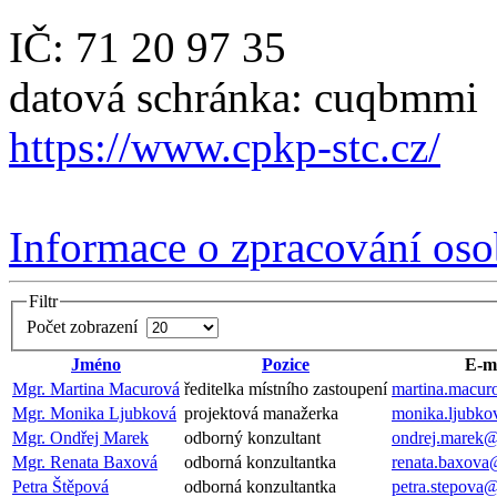
IČ:
71 20 97 35
datová schránka: cuqbmmi
https://www.cpkp-stc.cz/
Informace o zpracování os
Filtr
Počet zobrazení
Jméno
Pozice
E-m
Mgr. Martina Macurová
ředitelka místního zastoupení
martina.macu
Mgr. Monika Ljubková
projektová manažerka
monika.ljubk
Mgr. Ondřej Marek
odborný konzultant
ondrej.marek
Mgr. Renata Baxová
odborná konzultantka
renata.baxova
Petra Štěpová
odborná konzultantka
petra.stepova