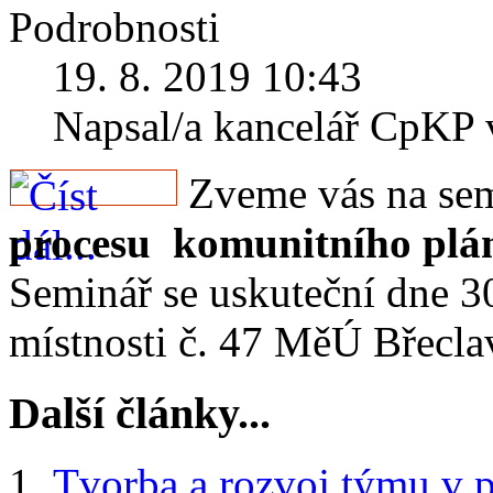
Podrobnosti
19. 8. 2019 10:43
Napsal/a kancelář CpKP
Zveme vás na se
procesu komunitního plán
Seminář se uskuteční dne 3
místnosti č. 47 MěÚ Břeclav
Další články...
Tvorba a rozvoj týmu v