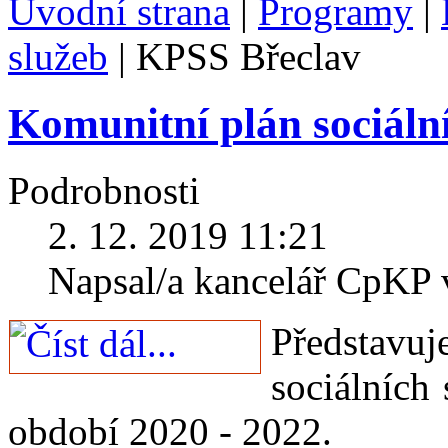
Úvodní strana
|
Programy
|
služeb
|
KPSS Břeclav
Komunitní plán sociáln
Podrobnosti
2. 12. 2019 11:21
Napsal/a kancelář CpKP
Představ
sociálních
období 2020 - 2022.