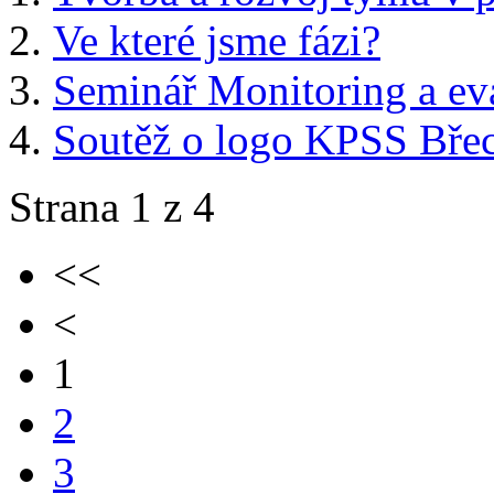
Ve které jsme fázi?
Seminář Monitoring a e
Soutěž o logo KPSS Bře
Strana 1 z 4
<<
<
1
2
3