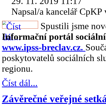
29. 11. 2019 11:17
Napsal/a kancelář CpKP
Spustili jsme nov
Informační portál sociáln
www.ipss-breclav.cz
.
Součá
poskytovatelů sociálních s
regionu.
Číst dál...
Závěrečné veřejné setk