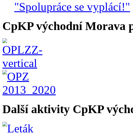
"Spolupráce se vyplácí!"
CpKP východní Morava p
Další aktivity CpKP výc